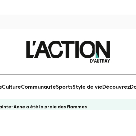
s
Culture
Communauté
Sports
Style de vie
Découvrez
Do
ainte-Anne a été la proie des flammes