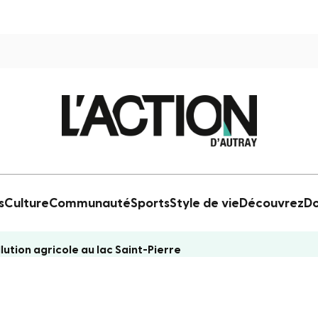
s
Culture
Communauté
Sports
Style de vie
Découvrez
Do
lution agricole au lac Saint-Pierre