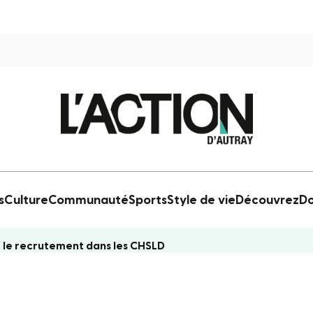
s
Culture
Communauté
Sports
Style de vie
Découvrez
Do
 le recrutement dans les CHSLD