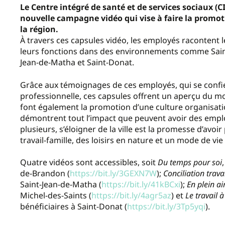
Le Centre intégré de santé et de services sociaux 
nouvelle campagne vidéo qui vise à faire la promot
la région.
À travers ces capsules vidéo, les employés racontent le 
leurs fonctions dans des environnements comme Saint-
Jean-de-Matha et Saint-Donat.
Grâce aux témoignages de ces employés, qui se confie
professionnelle, ces capsules offrent un aperçu du mo
font également la promotion d’une culture organisatio
démontrent tout l’impact que peuvent avoir des emplo
plusieurs, s’éloigner de la ville est la promesse d’avoi
travail-famille, des loisirs en nature et un mode de vi
Quatre vidéos sont accessibles, soit
Du temps pour soi
de-Brandon (
https://bit.ly/3GEXN7W
);
Conciliation trava
Saint-Jean-de-Matha (
https://bit.ly/41kBCxi
);
En plein ai
Michel-des-Saints (
https://bit.ly/4agr5az
) et
Le travail 
bénéficiaires à Saint-Donat (
https://bit.ly/3Tp5yqi
).