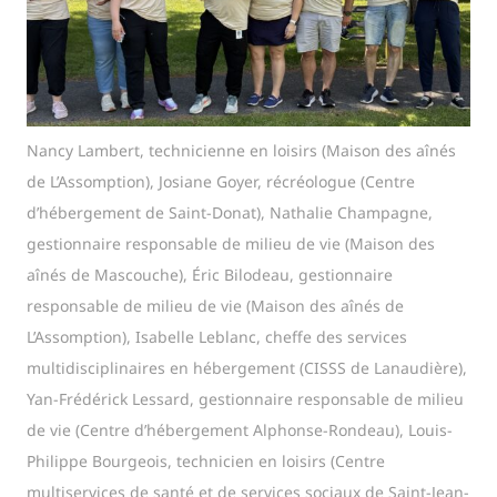
Nancy Lambert, technicienne en loisirs (Maison des aînés
de L’Assomption), Josiane Goyer, récréologue (Centre
d’hébergement de Saint-Donat), Nathalie Champagne,
gestionnaire responsable de milieu de vie (Maison des
aînés de Mascouche), Éric Bilodeau, gestionnaire
responsable de milieu de vie (Maison des aînés de
L’Assomption), Isabelle Leblanc, cheffe des services
multidisciplinaires en hébergement (CISSS de Lanaudière),
Yan-Frédérick Lessard, gestionnaire responsable de milieu
de vie (Centre d’hébergement Alphonse-Rondeau), Louis-
Philippe Bourgeois, technicien en loisirs (Centre
multiservices de santé et de services sociaux de Saint-Jean-