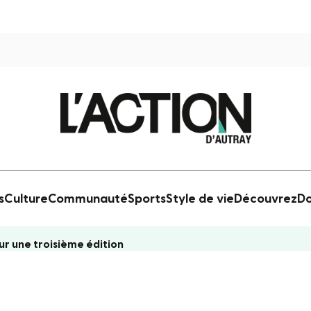
s
Culture
Communauté
Sports
Style de vie
Découvrez
Do
ur une troisième édition