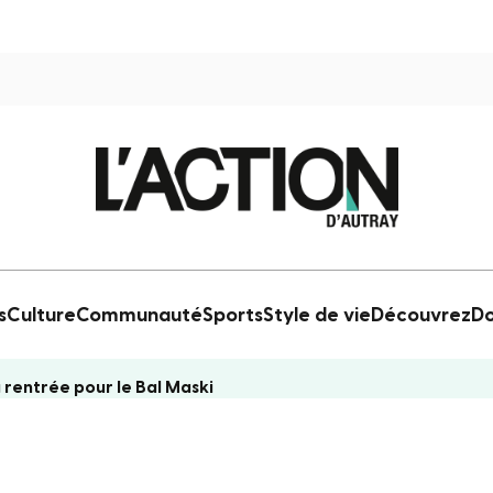
s
Culture
Communauté
Sports
Style de vie
Découvrez
Do
 rentrée pour le Bal Maski