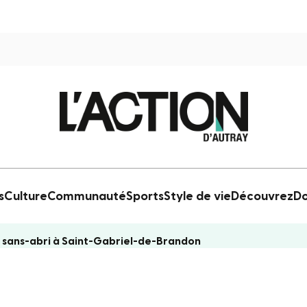
s
Culture
Communauté
Sports
Style de vie
Découvrez
Do
s sans-abri à Saint-Gabriel-de-Brandon