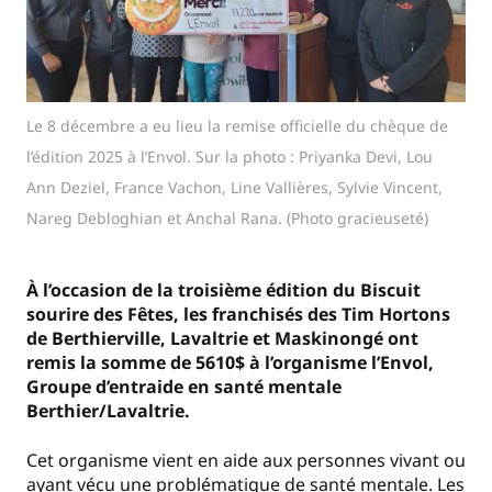
Le 8 décembre a eu lieu la remise officielle du chèque de
l’édition 2025 à l’Envol. Sur la photo : Priyanka Devi, Lou
Ann Deziel, France Vachon, Line Vallières, Sylvie Vincent,
Nareg Debloghian et Anchal Rana. (Photo gracieuseté)
À l’occasion de la troisième édition du Biscuit
sourire des Fêtes, les franchisés des Tim Hortons
de Berthierville, Lavaltrie et Maskinongé ont
remis la somme de 5610$ à l’organisme l’Envol,
Groupe d’entraide en santé mentale
Berthier/Lavaltrie.
Cet organisme vient en aide aux personnes vivant ou
ayant vécu une problématique de santé mentale. Les