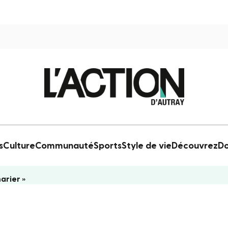
s
Culture
Communauté
Sports
Style de vie
Découvrez
Do
arier »