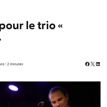
our le trio «
»
ure : 2 minutes