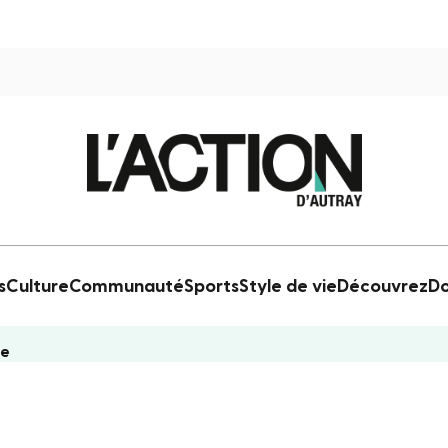
s
Culture
Communauté
Sports
Style de vie
Découvrez
Do
ce