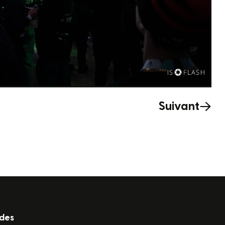
Suivant
ides