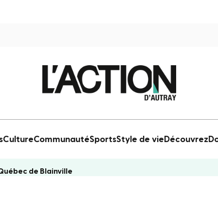
s
Culture
Communauté
Sports
Style de vie
Découvrez
Do
Québec de Blainville