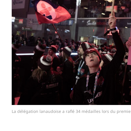
La délégation lanaudoise a raflé 34 médailles lors du premie