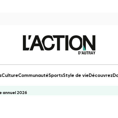
s
Culture
Communauté
Sports
Style de vie
Découvrez
Do
e annuel 2026