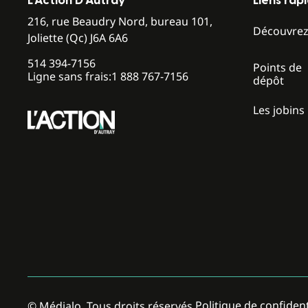
L’Action D’Autray
Liens rap
216, rue Beaudry Nord, bureau 101,
Découvre
Joliette (Qc) J6A 6A6
514 394-7156
Points de
Ligne sans frais:
1 888 767-7156
dépôt
Les jobins
Politique de confident
© Médialo. Tous droits réservés.