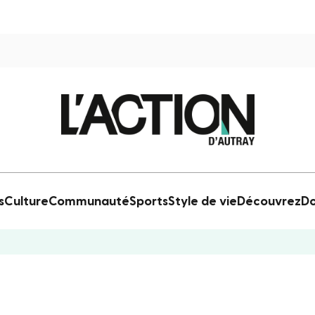
s
Culture
Communauté
Sports
Style de vie
Découvrez
Do