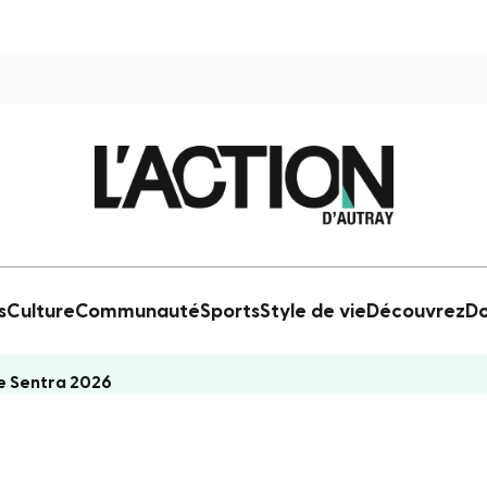
s
Culture
Communauté
Sports
Style de vie
Découvrez
Do
le Sentra 2026