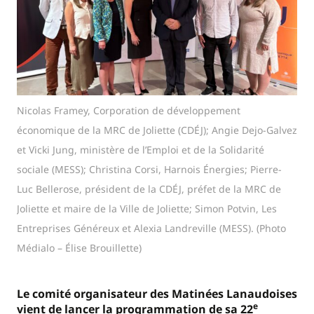
Nicolas Framey, Corporation de développement
économique de la MRC de Joliette (CDÉJ); Angie Dejo-Galvez
et Vicki Jung, ministère de l’Emploi et de la Solidarité
sociale (MESS); Christina Corsi, Harnois Énergies; Pierre-
Luc Bellerose, président de la CDÉJ, préfet de la MRC de
Joliette et maire de la Ville de Joliette; Simon Potvin, Les
Entreprises Généreux et Alexia Landreville (MESS). (Photo
Médialo – Élise Brouillette)
Le comité organisateur des Matinées Lanaudoises
e
vient de lancer la programmation de sa 22