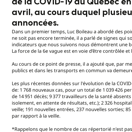
de la COVID-19 au Québec en p
avril, au cours duquel plusieu
annoncées.
Dans un premier temps, Luc Boileau a abordé des point
ne soit pas encore terminée, il a parlé de signes qui 
indicateurs que nous suivons nous démontrent une bai
La force de la 6e vague est en voie d’être contrôlée et 
Au cours de ce point de presse, il a ajouté que, par 
publics et dans les transports en commun va demeure
Les plus récentes données sur l'évolution de la COVID
de: 1 768 nouveaux cas, pour un total de 1 039 426 pe
de 14 951 décès; 9 377 travailleurs de la santé absents 
isolement, en attente de résultats, etc.); 2 326 hospita
veille; 191 nouvelles entrées, 237 nouvelles sorties; 8
par rapport à la veille.
*Rappelons que le nombre de cas répertorié n'est pas 