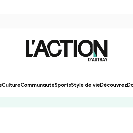
s
Culture
Communauté
Sports
Style de vie
Découvrez
Do