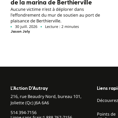
de la marina de Berthierville
Aucune victime n'est à déplorer dans
l'effondrement du mur de soutien au port de
plaisance de Berthierville.
30 juill. 2026
Lecture : 2 minutes
Jason Joly
L’Action D’Autray
Liens rap
216, rue Beaudry Nord, bureau 101,
Découvre
Joliette (Qc) J6A 6A6
514 394-7156
Points de
Ligne sans frais:
1 888 767-7156