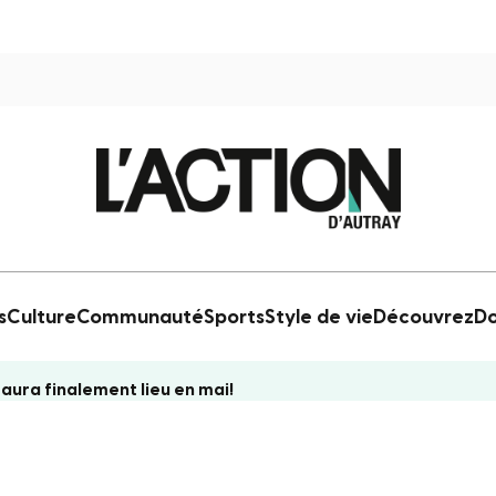
s
Culture
Communauté
Sports
Style de vie
Découvrez
Do
 aura finalement lieu en mai!