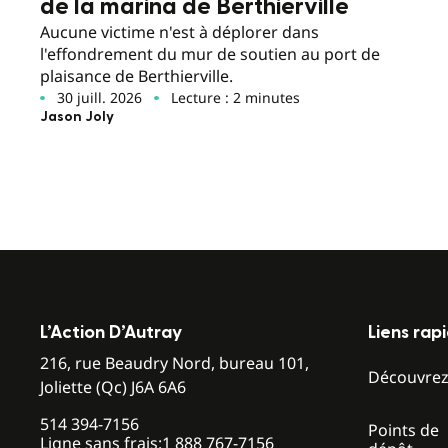
de la marina de Berthierville
Aucune victime n'est à déplorer dans
l'effondrement du mur de soutien au port de
plaisance de Berthierville.
30 juill. 2026
Lecture : 2 minutes
Jason Joly
L’Action D’Autray
Liens rap
216, rue Beaudry Nord, bureau 101,
Découvre
Joliette (Qc) J6A 6A6
514 394-7156
Points de
Ligne sans frais:
1 888 767-7156