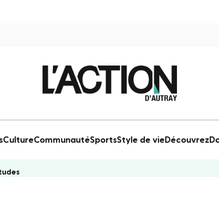
s
Culture
Communauté
Sports
Style de vie
Découvrez
Do
études