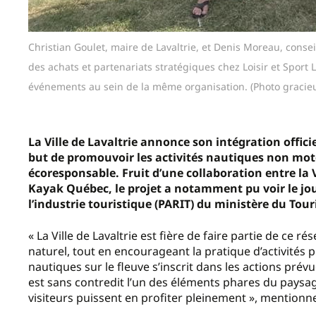
Christian Goulet, maire de Lavaltrie, et Denis Moreau, conse
des achats et partenariats stratégiques chez Loisir et Sport
événements au sein de la même organisation. (Photo gracie
La Ville de Lavaltrie annonce son intégration offici
but de promouvoir les activités nautiques non moto
écoresponsable. Fruit d’une collaboration entre la V
Kayak Québec, le projet a notamment pu voir le jo
l’industrie touristique (PARIT) du ministère du Tour
« La Ville de Lavaltrie est fière de faire partie de ce
naturel, tout en encourageant la pratique d’activités p
nautiques sur le fleuve s’inscrit dans les actions prév
est sans contredit l’un des éléments phares du paysag
visiteurs puissent en profiter pleinement », mentionne 