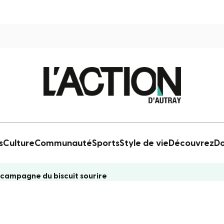
s
Culture
Communauté
Sports
Style de vie
Découvrez
Do
a campagne du biscuit sourire