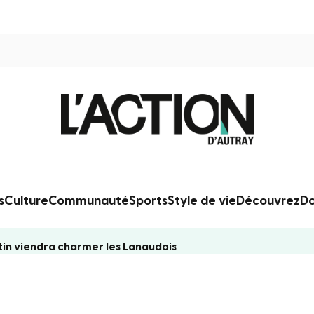
s
Culture
Communauté
Sports
Style de vie
Découvrez
Do
in viendra charmer les Lanaudois