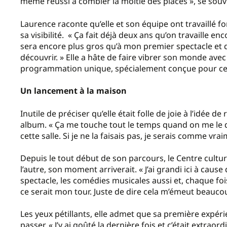
même réussi à combler la moitié des places », se sou
Laurence raconte qu’elle et son équipe ont travaillé fo
sa visibilité. « Ça fait déjà deux ans qu’on travaille en
sera encore plus gros qu’à mon premier spectacle et q
découvrir. » Elle a hâte de faire vibrer son monde avec
programmation unique, spécialement conçue pour cet
Un lancement à la maison
Inutile de préciser qu’elle était folle de joie à l’idée 
album. « Ça me touche tout le temps quand on me le 
cette salle. Si je ne la faisais pas, je serais comme vra
Depuis le tout début de son parcours, le Centre culturel
l’autre, son moment arriverait. « J’ai grandi ici à caus
spectacle, les comédies musicales aussi et, chaque fois 
ce serait mon tour. Juste de dire cela m’émeut beauc
Les yeux pétillants, elle admet que sa première expérie
passer. « J’y ai goûté la dernière fois et c’était ex