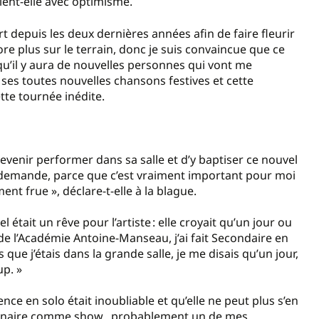
vient-elle avec optimisme.
rt depuis les deux dernières années afin de faire fleurir
core plus sur le terrain, donc je suis convaincue que ce
u’il y aura de nouvelles personnes qui vont me
 ses toutes nouvelles chansons festives et cette
te tournée inédite.
de revenir performer dans sa salle et d’y baptiser ce nouvel
demande, parce que c’est vraiment important pour moi
iment frue », déclare-t-elle à la blague.
 était un rêve pour l’artiste : elle croyait qu’un jour ou
e de l’Académie Antoine-Manseau, j’ai fait Secondaire en
que j’étais dans la grande salle, je me disais qu’un jour,
oup. »
nce en solo était inoubliable et qu’elle ne peut plus s’en
traordinaire comme show, probablement un de mes