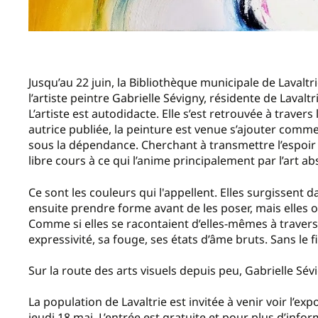
Jusqu’au 22 juin, la Bibliothèque municipale de Lavaltr
l’artiste peintre Gabrielle Sévigny, résidente de Lavaltri
L’artiste est autodidacte. Elle s’est retrouvée à travers
autrice publiée, la peinture est venue s’ajouter comme
sous la dépendance. Cherchant à transmettre l’espoir et
libre cours à ce qui l’anime principalement par l’art abs
Ce sont les couleurs qui l'appellent. Elles surgissent
ensuite prendre forme avant de les poser, mais elles 
Comme si elles se racontaient d’elles-mêmes à travers 
expressivité, sa fouge, ses états d’âme bruts. Sans le f
Sur la route des arts visuels depuis peu, Gabrielle Sévi
La population de Lavaltrie est invitée à venir voir l’expo
jeudi 18 mai. L’entrée est gratuite et pour plus d’inf