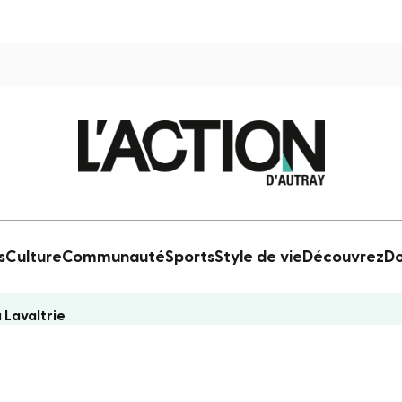
s
Culture
Communauté
Sports
Style de vie
Découvrez
Do
 Lavaltrie