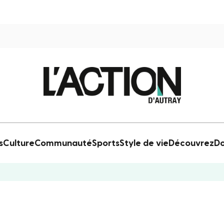
s
Culture
Communauté
Sports
Style de vie
Découvrez
Do