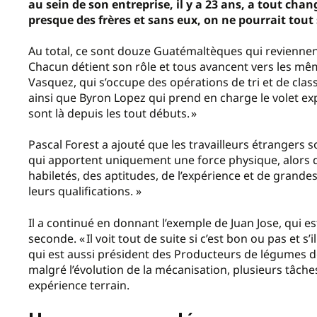
au sein de son entreprise, il y a 23 ans, a tout cha
presque des frères et sans eux, on ne pourrait tou
Au total, ce sont douze Guatémaltèques qui reviennent
Chacun détient son rôle et tous avancent vers les même
Vasquez, qui s’occupe des opérations de tri et de class
ainsi que Byron Lopez qui prend en charge le volet e
sont là depuis les tout débuts. »
Pascal Forest a ajouté que les travailleurs étranger
qui apportent uniquement une force physique, alors que
habiletés, des aptitudes, de l’expérience et de grand
leurs qualifications. »
Il a continué en donnant l’exemple de Juan Jose, qui e
seconde. « Il voit tout de suite si c’est bon ou pas et s’il 
qui est aussi président des Producteurs de légumes d
malgré l’évolution de la mécanisation, plusieurs tâ
expérience terrain.