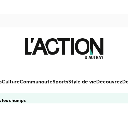
s
Culture
Communauté
Sports
Style de vie
Découvrez
Do
ns les champs