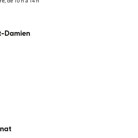
re, de 10 h à 14 h
nt-Damien
onat