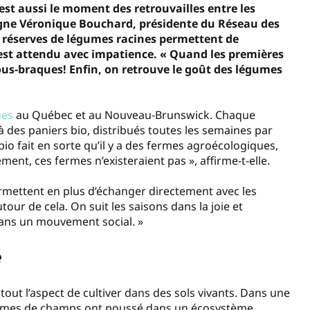
. C’est aussi le moment des retrouvailles entre les
uligne Véronique Bouchard, présidente du Réseau des
es réserves de légumes racines permettent de
 est attendu avec impatience. « Quand les premières
fous-braques! Enfin, on retrouve le goût des légumes
ues
au Québec et au Nouveau-Brunswick. Chaque
à des paniers bio, distribués toutes les semaines par
bio fait en sorte qu’il y a des fermes agroécologiques,
ment, ces fermes n’existeraient pas », affirme-t-elle.
ermettent en plus d’échanger directement avec les
our de cela. On suit les saisons dans la joie et
dans un mouvement social. »
é
 tout l’aspect de cultiver dans des sols vivants. Dans une
légumes de champs ont poussé dans un écosystème