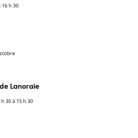
à 16 h 30
octobre
 de Lanoraie
 h 30 à 15 h 30