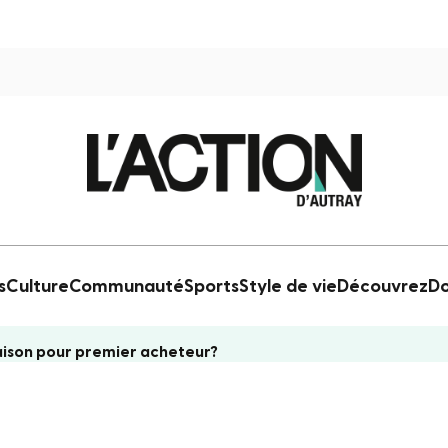
s
Culture
Communauté
Sports
Style de vie
Découvrez
Do
ison pour premier acheteur?