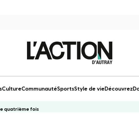
s
Culture
Communauté
Sports
Style de vie
Découvrez
Do
e quatrième fois