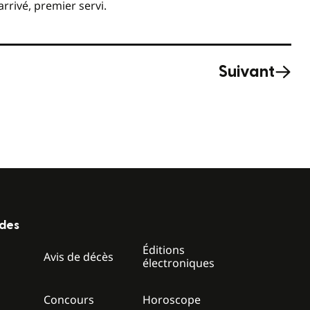
rrivé, premier servi.
Suivant
ides
Éditions
z
Avis de décès
électroniques
Concours
Horoscope