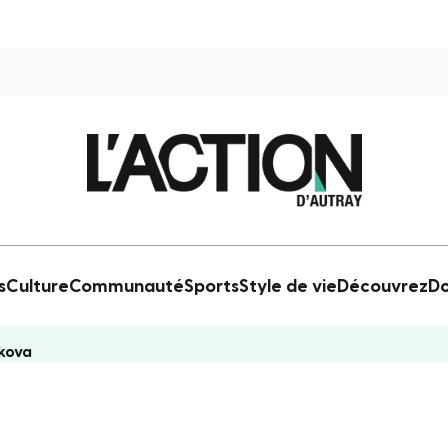
s
Culture
Communauté
Sports
Style de vie
Découvrez
Do
ckova