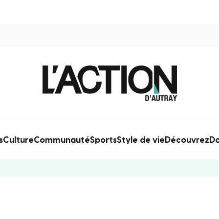
s
Culture
Communauté
Sports
Style de vie
Découvrez
Do