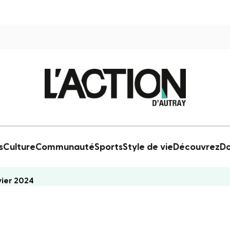
s
Culture
Communauté
Sports
Style de vie
Découvrez
Do
vier 2024