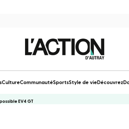
s
Culture
Communauté
Sports
Style de vie
Découvrez
Do
 possible EV4 GT