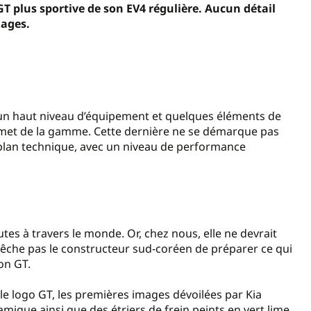
GT plus sportive de son EV4 régulière. Aucun détail
mages.
e un haut niveau d’équipement et quelques éléments de
sommet de la gamme. Cette dernière ne se démarque pas
 plan technique, avec un niveau de performance
es à travers le monde. Or, chez nous, elle ne devrait
pêche pas le constructeur sud-coréen de préparer ce qui
on GT.
e logo GT, les premières images dévoilées par Kia
mique ainsi que des étriers de frein peints en vert lime