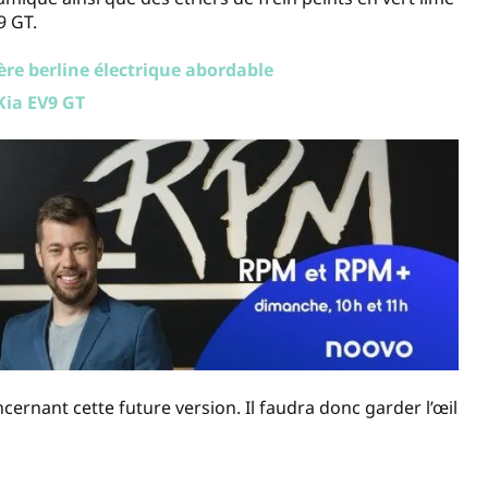
9 GT.
ère berline électrique abordable
Kia EV9 GT
cernant cette future version. Il faudra donc garder l’œil