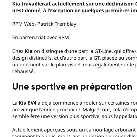
Kia travaillerait actuellement sur une déclinaison 
n’est donné, à l’exception de quelques premières i
RPM Web- Patrick Tremblay
En partenariat avec RPM
Chez
Kia
on distingue d’une part la GT-Line, qui offr
design distinctifs, et d’autre part la GT, placée au 
uniquement sur le plan visuel, mais également sur le
rehaussé.
Une sportive en préparation
La
Kia EV4
a déjà commencé à rouler sur certaines rout
arriver que l’année prochaine. Malgré tout, cela n’em
semble être une version plus sportive, sous l’appellati
Actuellement aperçues sous un camouflage arborant l
taquinent le public, montrant un design de roues dyna