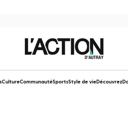
s
Culture
Communauté
Sports
Style de vie
Découvrez
Do