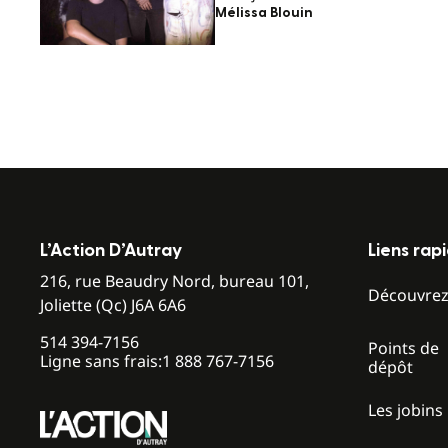
Mélissa Blouin
L’Action D’Autray
Liens rap
216, rue Beaudry Nord, bureau 101,
Découvre
Joliette (Qc) J6A 6A6
514 394-7156
Points de
Ligne sans frais:
1 888 767-7156
dépôt
Les jobins