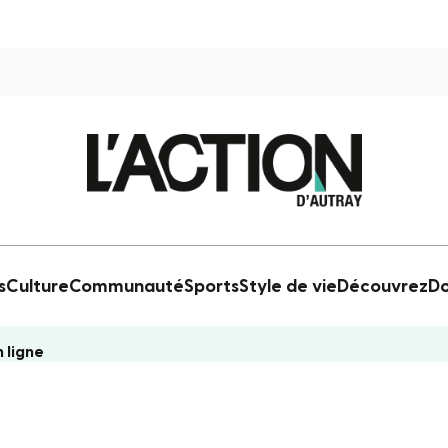
s
Culture
Communauté
Sports
Style de vie
Découvrez
Do
 ligne