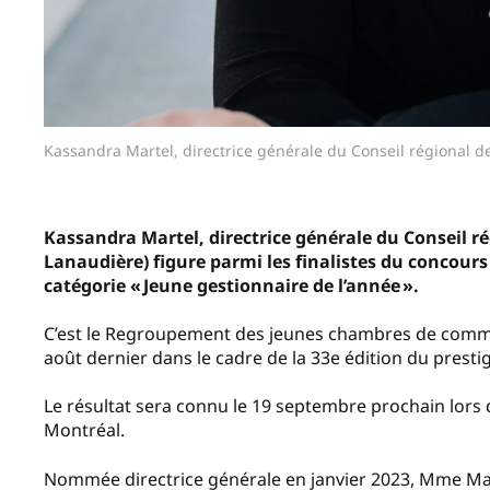
Kassandra Martel, directrice générale du Conseil régional d
Kassandra
Martel,
directrice g
é
n
é
rale du
Conseil r
é
Lanaudi
è
re
)
figure parmi les
finalistes du concours
cat
é
gorie
«
Jeune gestionnaire de l
’
ann
é
e
»
.
C
’
est le
Regroupement des jeunes chambres de com
ao
û
t dernier dans le cadre
de la 33e
é
dition
du presti
Le r
é
sultat sera connu le 19 septembre prochain lors 
Montr
é
al.
Nomm
é
e
directrice g
é
n
é
rale
en janvier 2023, Mme Mar