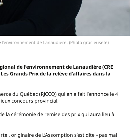
e l’environnement de Lanaudière. (Photo gracieuseté)
gional de l
’
environnement de
Lanaudi
è
re (CRE
 Les
Grands Prix de la rel
è
ve
d
’
affaires
dans la
merce du
Qu
é
bec
(RJCCQ)
qui en a fait
l
’
annonce le 4
gieux concours provincial
.
de l
a c
é
r
é
monie
de remise des prix
qui aura lieu
à
tel, originaire de L
’
Assomption s
’
est dite
«
pas mal