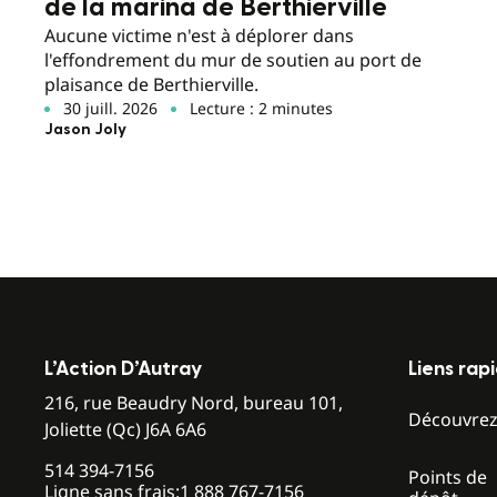
de la marina de Berthierville
Aucune victime n'est à déplorer dans
l'effondrement du mur de soutien au port de
plaisance de Berthierville.
30 juill. 2026
Lecture : 2 minutes
Jason Joly
L’Action D’Autray
Liens rap
216, rue Beaudry Nord, bureau 101,
Découvre
Joliette (Qc) J6A 6A6
514 394-7156
Points de
Ligne sans frais:
1 888 767-7156