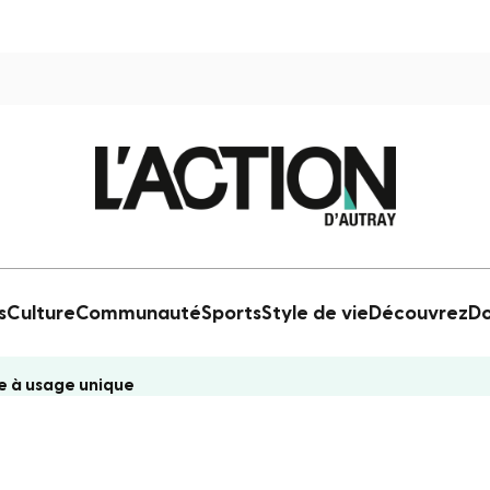
s
Culture
Communauté
Sports
Style de vie
Découvrez
Do
ue à usage unique