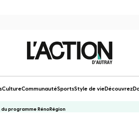
s
Culture
Communauté
Sports
Style de vie
Découvrez
Do
ion du programme RénoRégion