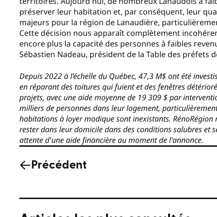
territoires. Aujourd'hui, de nombreux Lanaudois à fai
préserver leur habitation et, par conséquent, leur qual
majeurs pour la région de Lanaudière, particulièreme
Cette décision nous apparaît complètement incohérent
encore plus la capacité des personnes à faibles reve
Sébastien Nadeau, président de la Table des préfets d
Depuis 2022 à l’échelle du Québec, 47,3 M$ ont été invest
en réparant des toitures qui fuient et des fenêtres détéri
projets, avec une aide moyenne de 19 309 $ par interventi
milliers de personnes dans leur logement, particulièremen
habitations à loyer modique sont inexistants. RénoRégion r
rester dans leur domicile dans des conditions salubres et s
attente d'une aide financière au moment de l'annonce.
Précédent