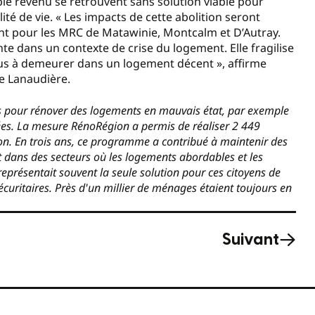
ble revenu se retrouvent sans solution viable pour
ité de vie. « Les impacts de cette abolition seront
nt pour les MRC de Matawinie, Montcalm et D’Autray.
e dans un contexte de crise du logement. Elle fragilise
nus à demeurer dans un logement décent », affirme
e Lanaudière.
is pour rénover des logements en mauvais état, par exemple
orées. La mesure RénoRégion a permis de réaliser 2 449
on. En trois ans, ce programme a contribué à maintenir des
t dans des secteurs où les logements abordables et les
eprésentait souvent la seule solution pour ces citoyens de
écuritaires. Près d'un millier de ménages étaient toujours en
Suivant