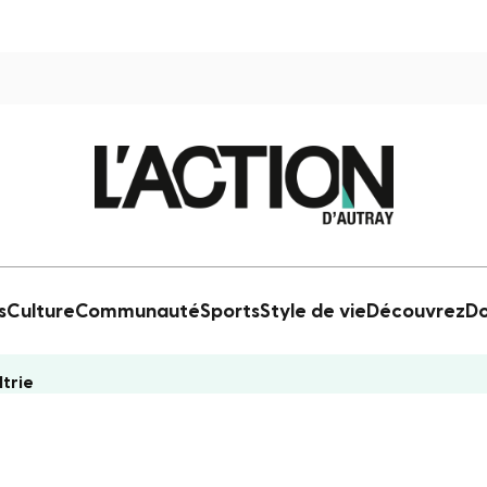
s
Culture
Communauté
Sports
Style de vie
Découvrez
Do
ltrie