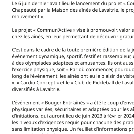
Le 6 juin dernier avait lieu le lancement du projet « C
Chapeauté par la Maison des aînés de Lavaltrie, le proj
mouvement ».
Le projet « Commun’Active » vise à promouvoir, valorise
chez les aînés, en leur permettant de découvrir gratui
C’est dans le cadre de la toute première édition de la
événement dynamique, sportif, festif et rassembleur, q
à des olympiades adaptées et amusantes. Ils ont aussi
l’exercice physique, soit « Par où commencer, pourquo
long de l’événement, les aînés ont eu le plaisir de visi
», « Cardio Concept » et le « Club de Pickleball de Laval
diversifiés à Lavaltrie.
L’événement « Bouger Entr’aînés » a été le coup d’envo
physiques variées, sécuritaires et adaptées pour les a
d’initiations, qui auront lieu de juin 2023 à février 202
les niveaux d’exigences requis pour chacune des prat
sans limitation physique. Un feuillet d’informations p