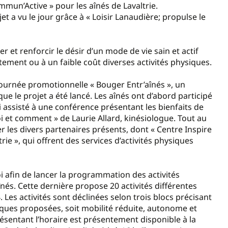
ommun’Active » pour les aînés de Lavaltrie.
et a vu le jour grâce à « Loisir Lanaudière; propulse le
r et renforcir le désir d’un mode de vie sain et actif
tement ou à un faible coût diverses activités physiques.
 journée promotionnelle « Bouger Entr’aînés », un
ue le projet a été lancé. Les aînés ont d’abord participé
 assisté à une conférence présentant les bienfaits de
i et comment » de Laurie Allard, kinésiologue. Tout au
ter les divers partenaires présents, dont « Centre Inspire
trie », qui offrent des services d’activités physiques
i afin de lancer la programmation des activités
înés. Cette dernière propose 20 activités différentes
4. Les activités sont déclinées selon trois blocs précisant
iques proposées, soit mobilité réduite, autonome et
résentant l’horaire est présentement disponible à la