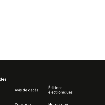
ides
Éditions
z
Avis de décès
électroniques
Concours
Horoscope