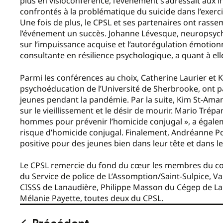
plus en visioconférence, l’événement s’adressait aux 
confrontés à la problématique du suicide dans l’exerci
Une fois de plus, le CPSL et ses partenaires ont rass
l’événement un succès. Johanne Lévesque, neuropsych
sur l’impuissance acquise et l’autorégulation émotionne
consultante en résilience psychologique, a quant à elle
Parmi les conférences au choix, Catherine Laurier et
psychoéducation de l’Université de Sherbrooke, ont pa
jeunes pendant la pandémie. Par la suite, Kim St-Ama
sur le vieillissement et le désir de mourir. Mario Trép
hommes pour prévenir l’homicide conjugal », a égalem
risque d’homicide conjugal. Finalement, Andréanne Po
positive pour des jeunes bien dans leur tête et dans l
Le CPSL remercie du fond du cœur les membres du com
du Service de police de L’Assomption/Saint-Sulpice, V
CISSS de Lanaudière, Philippe Masson du Cégep de La
Mélanie Payette, toutes deux du CPSL.