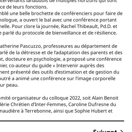
intervenants lanaudois de multiples horizons qui sont
ce de leurs fonctions.
emblé une belle brochette de conférenciers pour faire de
ologue, a ouvert le bal avec une conférence portant
lle. Pour clore la journée, Rachel Thibeault, Pd.D. et
 parlé du protocole de bienveillance et de résilience.
 Katherine Pascuzzo, professeures au département de
rlé de la détresse et de l’adaptation des parents et des
nt, docteure en psychologie, a proposé une conférence
anier, co-auteur du guide « Intervenir auprès des
ent présenté des outils d’estimation et de gestion du
utré a animé une conférence sur l’image corporelle
eur peau.
ité organisateur du colloque 2022, soit Alain Benoit
alérie Chrétien d’Inter-Femmes, Caroline Dufresne du
naudière à Terrebonne, ainsi que Sophie Hubert et