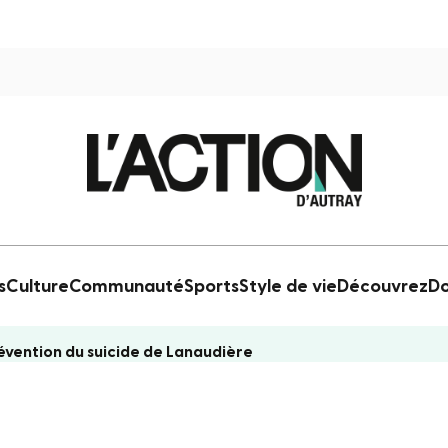
s
Culture
Communauté
Sports
Style de vie
Découvrez
Do
évention du suicide de Lanaudière