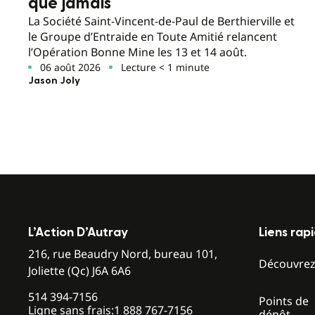
que jamais
La Société Saint-Vincent-de-Paul de Berthierville et
le Groupe d’Entraide en Toute Amitié relancent
l’Opération Bonne Mine les 13 et 14 août.
06 août 2026
Lecture < 1 minute
Jason Joly
L’Action D’Autray
Liens rap
216, rue Beaudry Nord, bureau 101,
Découvre
Joliette (Qc) J6A 6A6
514 394-7156
Points de
Ligne sans frais:
1 888 767-7156
dépôt