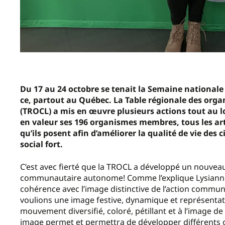
Du 17 au 24 octobre se tenait la Semaine national
ce, partout au Québec. La Table régionale des o
(TROCL) a mis en œuvre plusieurs actions tout au l
en valeur ses 196 organismes membres, tous les arti
qu’ils posent afin d’améliorer la qualité de vie des 
social fort.
C’est avec fierté que la TROCL a développé un nouveau 
communautaire autonome! Comme l’explique Lysianne
cohérence avec l’image distinctive de l’action comm
voulions une image festive, dynamique et représenta
mouvement diversifié, coloré, pétillant et à l’image de 
image permet et permettra de développer différents ou