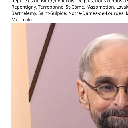
député.es du Bloc Québécois. De plus, nous tenons à so
Repentigny, Terrebonne, St-Côme, l’Assomption, Lavaltri
Barthélemy, Saint-Sulpice, Notre-Dames-de-Lourdes, 
Montcalm.