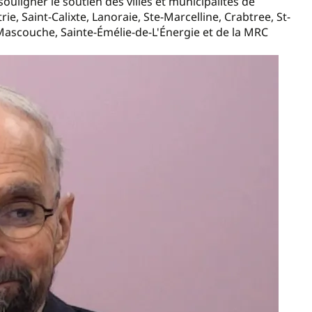
uligner le soutien des villes et municipalités de
e, Saint-Calixte, Lanoraie, Ste-Marcelline, Crabtree, St-
Mascouche, Sainte-Émélie-de-L'Énergie et de la MRC