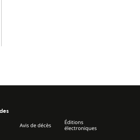
ides
Éditions
z
Avis de décès
électroniques