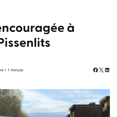
 encouragée à
Pissenlits
re < 1 minute