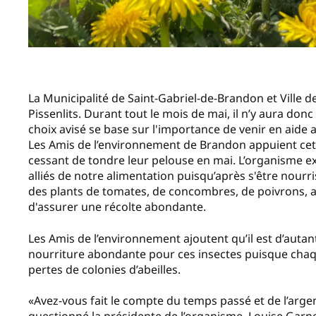
La Municipalité de Saint-Gabriel-de-Brandon et Ville d
Pissenlits. Durant tout le mois de mai, il n’y aura don
choix avisé se base sur l'importance de venir en aide a
Les Amis de l’environnement de Brandon appuient cette i
cessant de tondre leur pelouse en mai. L’organisme ex
alliés de notre alimentation puisqu’après s'être nourris 
des plants de tomates, de concombres, de poivrons, ai
d'assurer une récolte abondante.
Les Amis de l’environnement ajoutent qu’il est d’autan
nourriture abondante pour ces insectes puisque chaqu
pertes de colonies d’abeilles.
«Avez-vous fait le compte du temps passé et de l’arge
questionné la présidente de l’organisme, Louise Garn