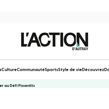
s
Culture
Communauté
Sports
Style de vie
Découvrez
Do
r au Défi Pissenlits