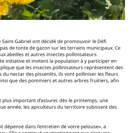
e Saint-Gabriel ont décidé de promouvoir le Défi
c pas de tonte de gazon sur les terrains municipaux. Ce
ux abeilles et autres insectes pollinisateurs.
nitiative et invitent la population à y participer en
plique que les insectes pollinisateurs représentent des
du nectar des pissenlits, ils vont polliniser les fleurs
nsi que des pommiers et autres arbres fruitiers, afin
t plus important d’assurer, dès le printemps, une
e année, les apiculteurs du territoire subissent des
nt dépensé dans l’entretien de votre pelouse», a
eau. Elle a continué en mentionnant que c’est une