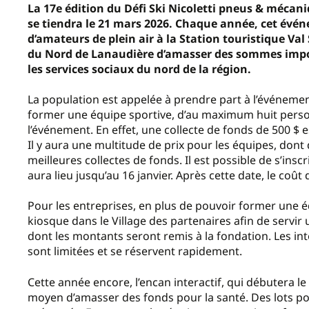
La 17e édition du Défi Ski Nicoletti pneus & mécan
se tiendra le 21 mars 2026. Chaque année, cet évén
d’amateurs de plein air à la Station touristique Va
du Nord de Lanaudière d’amasser des sommes import
les services sociaux du nord de la région.
La population est appelée à prendre part à l’événement
former une équipe sportive, d’au maximum huit pers
l’événement. En effet, une collecte de fonds de 500 $ 
Il y aura une multitude de prix pour les équipes, dont 
meilleures collectes de fonds. Il est possible de s’insc
aura lieu jusqu’au 16 janvier. Après cette date, le coût
Pour les entreprises, en plus de pouvoir former une éq
kiosque dans le Village des partenaires afin de servir
dont les montants seront remis à la fondation. Les int
sont limitées et se réservent rapidement.
Cette année encore, l’encan interactif, qui débutera l
moyen d’amasser des fonds pour la santé. Des lots pou