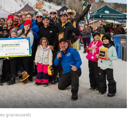
oto gracieuseté)