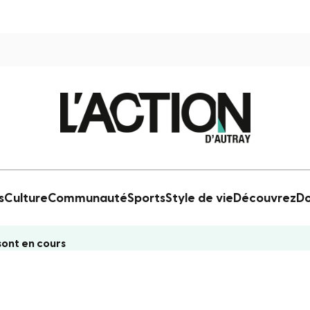
s
Culture
Communauté
Sports
Style de vie
Découvrez
Do
 sont en cours