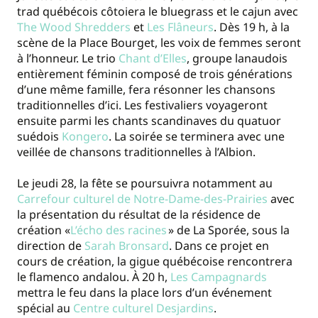
trad québécois côtoiera le bluegrass et le cajun avec
The Wood Shredders
et
Les Flâneurs
. Dès 19 h, à la
scène de la Place Bourget, les voix de femmes seront
à l’honneur. Le trio
Chant d’Elles
, groupe lanaudois
entièrement féminin composé de trois générations
d’une même famille, fera résonner les chansons
traditionnelles d’ici. Les festivaliers voyageront
ensuite parmi les chants scandinaves du quatuor
suédois
Kongero
. La soirée se terminera avec une
veillée de chansons traditionnelles à l’Albion.
Le jeudi 28, la fête se poursuivra notamment au
Carrefour culturel de Notre-Dame-des-Prairies
avec
la présentation du résultat de la résidence de
création «
L’écho des racines
» de La Sporée, sous la
direction de
Sarah Bronsard
. Dans ce projet en
cours de création, la gigue québécoise rencontrera
le flamenco andalou. À 20 h,
Les Campagnards
mettra le feu dans la place lors d’un événement
spécial au
Centre culturel Desjardins
.