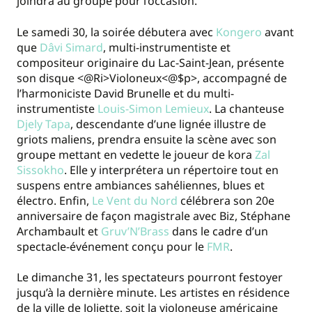
joindra au groupe pour l’occasion.
Le samedi 30, la soirée débutera avec
Kongero
avant
que
Dâvi Simard
, multi-instrumentiste et
compositeur originaire du Lac-Saint-Jean, présente
son disque <@Ri>Violoneux<@$p>, accompagné de
l’harmoniciste David Brunelle et du multi-
instrumentiste
Louis-Simon Lemieux
. La chanteuse
Djely Tapa
, descendante d’une lignée illustre de
griots maliens, prendra ensuite la scène avec son
groupe mettant en vedette le joueur de kora
Zal
Sissokho
. Elle y interprétera un répertoire tout en
suspens entre ambiances sahéliennes, blues et
électro. Enfin,
Le Vent du Nord
célébrera son 20e
anniversaire de façon magistrale avec Biz, Stéphane
Archambault et
Gruv’N’Brass
dans le cadre d’un
spectacle-événement conçu pour le
FMR
.
Le dimanche 31, les spectateurs pourront festoyer
jusqu’à la dernière minute. Les artistes en résidence
de la ville de Joliette, soit la violoneuse américaine